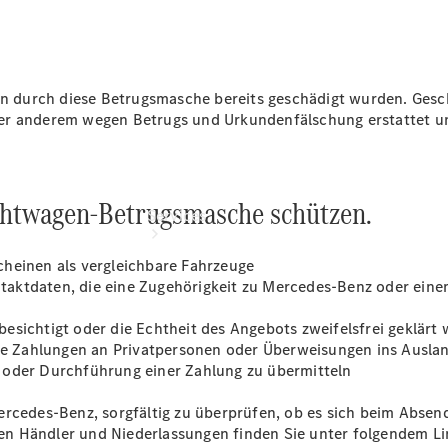
vereinbaren
durch diese Betrugsmasche bereits geschädigt wurden. Geschäd
er anderem wegen Betrugs und Urkundenfälschung erstattet un
uchtwagen-Betrugsmasche schützen.
Services
cheinen als vergleichbare Fahrzeuge
aktdaten, die eine Zugehörigkeit zu Mercedes-Benz oder eine
esichtigt oder die Echtheit des Angebots zweifelsfrei geklärt
e Zahlungen an Privatpersonen oder Überweisungen ins Ausla
 oder Durchführung einer Zahlung zu übermitteln
Übersicht
Serviceangebote
ercedes-Benz, sorgfältig zu überprüfen, ob es sich beim Absen
Reifen &
rten Händler und Niederlassungen finden Sie unter folgendem L
Kompletträder