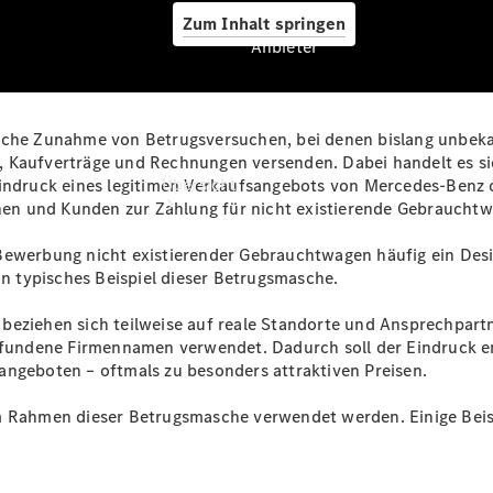
Zum Inhalt springen
Anbieter
tliche Zunahme von Betrugsversuchen, bei denen bislang unbe
Anbieter
e, Kaufverträge und Rechnungen versenden. Dabei handelt es 
Übersicht
indruck eines legitimen Verkaufsangebots von Mercedes‑Benz od
innen und Kunden zur Zahlung für nicht existierende Gebrauch
 Bewerbung nicht existierender Gebrauchtwagen häufig ein Des
in typisches Beispiel dieser Betrugsmasche.
 beziehen sich teilweise auf reale Standorte und Ansprechpa
 erfundene Firmennamen verwendet. Dadurch soll der Eindruck
Startseite
angeboten – oftmals zu besonders attraktiven Preisen.
Ansprechpartner
finden
m Rahmen dieser Betrugsmasche verwendet werden. Einige Beisp
Beratung
vereinbaren
Servicetermin