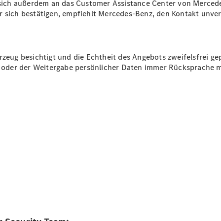
ich außerdem an das Customer Assistance Center von Mercede
Teile &
r sich bestätigen, empfiehlt Mercedes-Benz, den Kontakt unverz
Zubehör
Pannen- &
Schadenhilfe
Reparatur &
rzeug besichtigt und die Echtheit des Angebots zweifelsfrei ge
Werkstatt
ng oder der Weitergabe persönlicher Daten immer Rücksprache 
Rückrufe &
Umrüstungen
Warnung: Betrug
beim
Gebrauchtwagenkauf
Service für
Reisemobile
Finanzdienste
Digitale
Extras