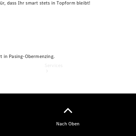
vereinbaren
ür, dass Ihr smart stets in Topform bleibt!
t in Pasing-Obermenzing.
Services
Übersicht
Serviceangebote
Reifen &
Kompletträder