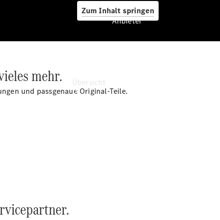
Zum Inhalt springen
Anbieter
Anbieter
vieles mehr.
Übersicht
rungen und passgenaue Original-Teile.
Startseite
Ansprechpartner
finden
Beratung
vereinbaren
rvicepartner.
Servicetermin