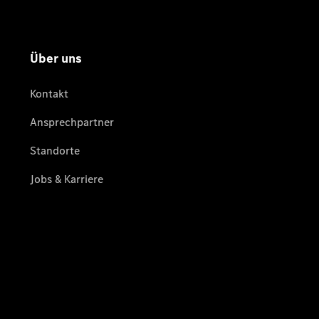
Teile &
Zubehör
Pannen- &
Schadenhilfe
Reparatur &
Werkstatt
Rückrufe &
Umrüstungen
Warnung: Betrug
beim
Gebrauchtwagenkauf
Service für
Reisemobile
Finanzdienste
Digitale
Extras