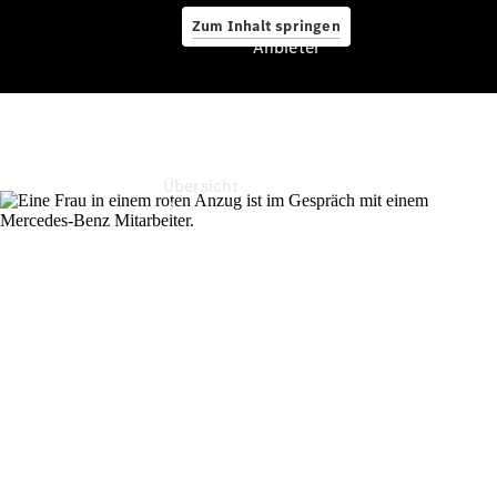
Zum Inhalt springen
Anbieter
Anbieter
Übersicht
Startseite
Ansprechpartner
finden
Beratung
vereinbaren
Servicetermin