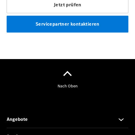
Teile &
Zubehör
Pannen- &
Schadenhilfe
Reparatur &
Werkstatt
Rückrufe &
Umrüstungen
Warnung: Betrug
beim
Gebrauchtwagenkauf
Service für
Reisemobile
Finanzdienste
Digitale
Extras