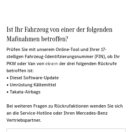
vereinbaren
Services
Übersicht
Serviceangebote
Reifen &
Kompletträder